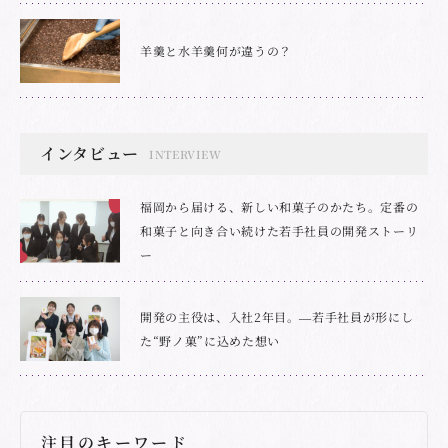
羊羹と水羊羹何が違うの？
インタビュー
INTERVIEW
福岡から届ける、新しい和菓子のかたち。定番の
和菓子と向き合い続けた若手社員の開発ストーリ
ー
開発の主役は、入社2年目。―若手社員が形にし
た“野ノ菓”に込めた想い
注目のキーワード