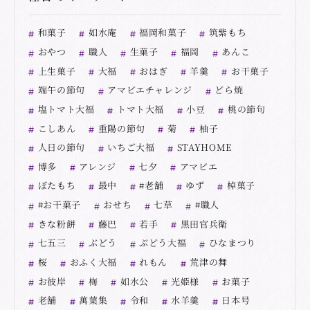
和菓子
如水庵
福岡和菓子
筑紫もち
おやつ
職人
生菓子
福岡
あんこ
上生菓子
大福
おはぎ
羊羹
お干菓子
端午の節句
アマビエチャレンジ
どら焼
塩トマト大福
トマト大福
小豆
桃の節句
こしあん
重陽の節句
菊
柚子
人日の節句
いちご大福
STAYHOME
博多
アレンジ
七夕
アマビエ
ぼたもち
最中
#老舗
ゆず
棹菓子
#お干菓子
おせち
七草
#職人
きな粉餅
藤巴
若手
黒田官兵衛
七五三
ぶどう
ぶどう大福
ひなまつり
桜
おふく大福
れもん
荒津の舞
お彼岸
梅
如水公
光姫様
お菓子
老舗
萬葉集
令和
水羊羹
日本号