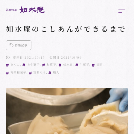
如水庵のこしあんができるまで
特集記事
更新日 2021/10/15
公開日 2021/10/06
あんこ
上生菓子
和菓子
如水庵
生菓子
福岡
福岡和菓子
筑紫もち
職人