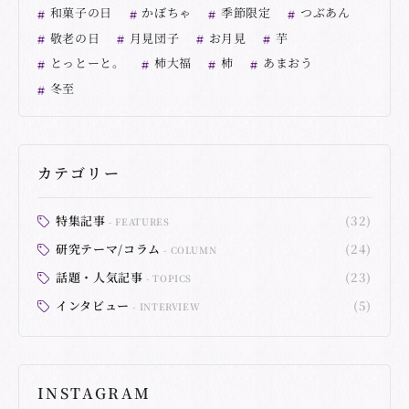
和菓子の日
かぼちゃ
季節限定
つぶあん
敬老の日
月見団子
お月見
芋
とっとーと。
柿大福
柿
あまおう
冬至
カテゴリー
特集記事
(32)
FEATURES
研究テーマ/コラム
(24)
COLUMN
話題・人気記事
(23)
TOPICS
インタビュー
(5)
INTERVIEW
INSTAGRAM