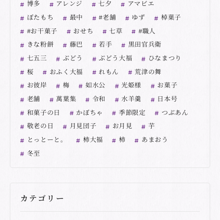
博多
アレンジ
七夕
アマビエ
ぼたもち
最中
#老舗
ゆず
棹菓子
#お干菓子
おせち
七草
#職人
きな粉餅
藤巴
若手
黒田官兵衛
七五三
ぶどう
ぶどう大福
ひなまつり
桜
おふく大福
れもん
荒津の舞
お彼岸
梅
如水公
光姫様
お菓子
老舗
萬葉集
令和
水羊羹
日本号
和菓子の日
かぼちゃ
季節限定
つぶあん
敬老の日
月見団子
お月見
芋
とっとーと。
柿大福
柿
あまおう
冬至
カテゴリー