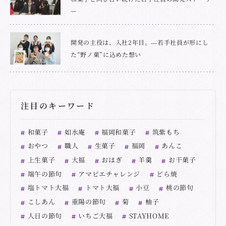
ー
開発の主役は、入社2年目。―若手社員が形にし
た“野ノ菓”に込めた想い
注目のキーワード
和菓子
如水庵
福岡和菓子
筑紫もち
おやつ
職人
生菓子
福岡
あんこ
上生菓子
大福
おはぎ
羊羹
お干菓子
端午の節句
アマビエチャレンジ
どら焼
塩トマト大福
トマト大福
小豆
桃の節句
こしあん
重陽の節句
菊
柚子
人日の節句
いちご大福
STAYHOME