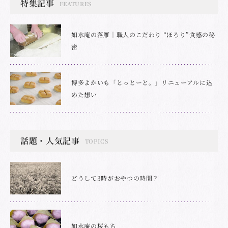
特集記事
FEATURES
如水庵の落雁｜職人のこだわり “ほろり”食感の秘
密
博多よかいも「とっとーと。」リニューアルに込
めた想い
話題・人気記事
TOPICS
どうして3時がおやつの時間？
如水庵の桜もち