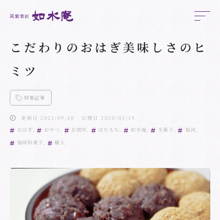
こだわりのおはぎ美味しさのヒ
ミツ
特集記事
更新日 2021/09/10
公開日 2020/03/19
おはぎ
おやつ
お彼岸
ぼたもち
如水庵
生菓子
福岡
福岡和菓子
職人