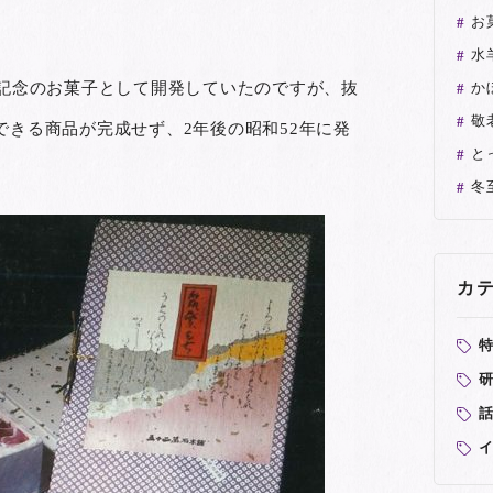
お
水
通記念のお菓子として開発していたのですが、抜
か
敬
きる商品が完成せず、2年後の昭和52年に発
と
冬
カ
研