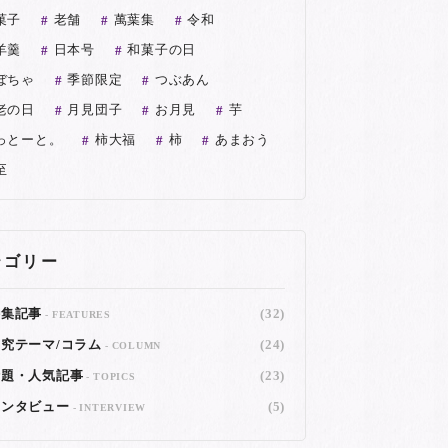
菓子
老舗
萬葉集
令和
羊羹
日本号
和菓子の日
ぼちゃ
季節限定
つぶあん
老の日
月見団子
お月見
芋
っとーと。
柿大福
柿
あまおう
至
テゴリー
特集記事
(32)
FEATURES
究テーマ/コラム
(24)
COLUMN
話題・人気記事
(23)
TOPICS
インタビュー
(5)
INTERVIEW