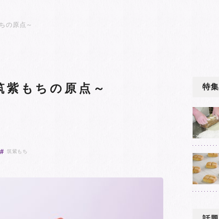
ちの原点～
筑紫もちの原点～
特集
筑紫もち
話題