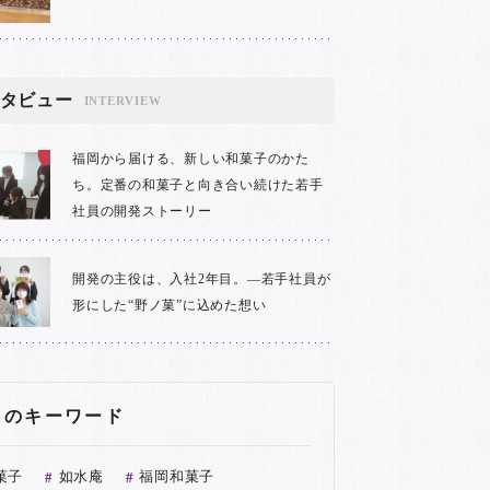
タビュー
INTERVIEW
福岡から届ける、新しい和菓子のかた
ち。定番の和菓子と向き合い続けた若手
社員の開発ストーリー
開発の主役は、入社2年目。―若手社員が
形にした“野ノ菓”に込めた想い
目のキーワード
菓子
如水庵
福岡和菓子