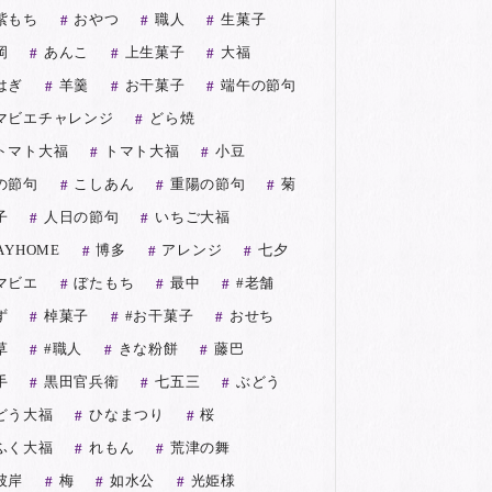
紫もち
おやつ
職人
生菓子
岡
あんこ
上生菓子
大福
はぎ
羊羹
お干菓子
端午の節句
マビエチャレンジ
どら焼
トマト大福
トマト大福
小豆
の節句
こしあん
重陽の節句
菊
子
人日の節句
いちご大福
AYHOME
博多
アレンジ
七夕
マビエ
ぼたもち
最中
#老舗
ず
棹菓子
#お干菓子
おせち
草
#職人
きな粉餅
藤巴
手
黒田官兵衛
七五三
ぶどう
どう大福
ひなまつり
桜
ふく大福
れもん
荒津の舞
彼岸
梅
如水公
光姫様