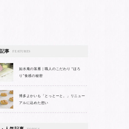
記事
FEATURES
如水庵の落雁｜職人のこだわり “ほろ
り”食感の秘密
博多よかいも「とっとーと。」リニュー
アルに込めた想い
・人気記事
TOPICS