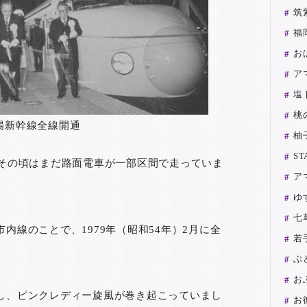
筑
福
お
ア
塩
桃
陽新幹線全線開通
柚
ST
。その頃はまだ路面電車が一部区間で走っていま
ア
ゆ
七
内線のことで、1979年（昭和54年）2月に全
若
ぶ
お
し、ピンクレディー旋風が巻き起こっていまし
お