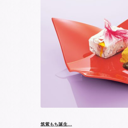
筑紫もち誕生…