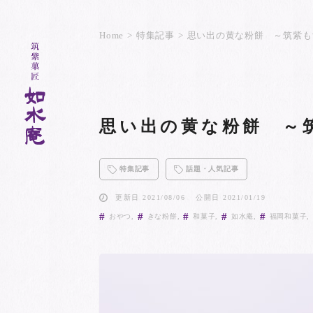
Home
特集記事
思い出の黄な粉餅 ～筑紫も
思い出の黄な粉餅 ～
特集記事
話題・人気記事
更新日 2021/08/06
公開日 2021/01/19
おやつ
きな粉餅
和菓子
如水庵
福岡和菓子