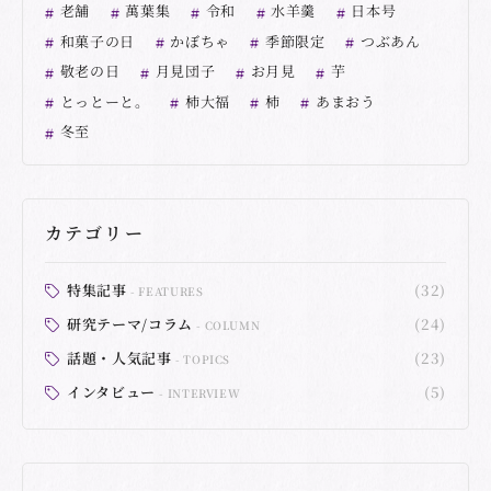
老舗
萬葉集
令和
水羊羹
日本号
和菓子の日
かぼちゃ
季節限定
つぶあん
敬老の日
月見団子
お月見
芋
とっとーと。
柿大福
柿
あまおう
冬至
カテゴリー
特集記事
(32)
FEATURES
研究テーマ/コラム
(24)
COLUMN
話題・人気記事
(23)
TOPICS
インタビュー
(5)
INTERVIEW