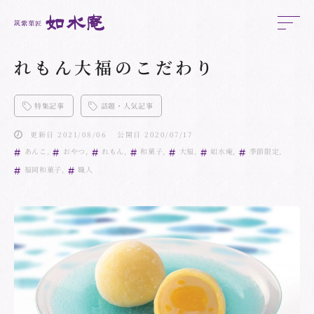
れもん大福のこだわり
特集記事
話題・人気記事
更新日 2021/08/06
公開日 2020/07/17
あんこ
おやつ
れもん
和菓子
大福
如水庵
季節限定
福岡和菓子
職人