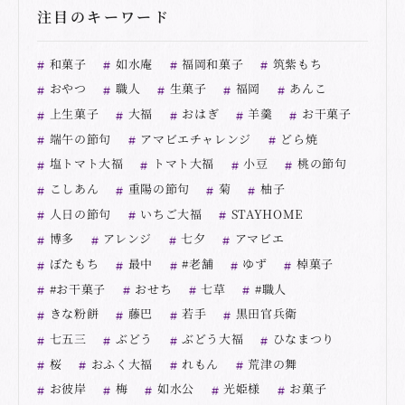
注目のキーワード
和菓子
如水庵
福岡和菓子
筑紫もち
おやつ
職人
生菓子
福岡
あんこ
上生菓子
大福
おはぎ
羊羹
お干菓子
端午の節句
アマビエチャレンジ
どら焼
塩トマト大福
トマト大福
小豆
桃の節句
こしあん
重陽の節句
菊
柚子
人日の節句
いちご大福
STAYHOME
博多
アレンジ
七夕
アマビエ
ぼたもち
最中
#老舗
ゆず
棹菓子
#お干菓子
おせち
七草
#職人
きな粉餅
藤巴
若手
黒田官兵衛
七五三
ぶどう
ぶどう大福
ひなまつり
桜
おふく大福
れもん
荒津の舞
お彼岸
梅
如水公
光姫様
お菓子