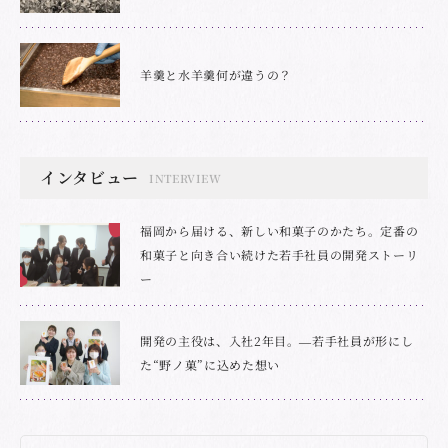
羊羹と水羊羹何が違うの？
インタビュー
INTERVIEW
福岡から届ける、新しい和菓子のかたち。定番の
和菓子と向き合い続けた若手社員の開発ストーリ
ー
開発の主役は、入社2年目。―若手社員が形にし
た“野ノ菓”に込めた想い