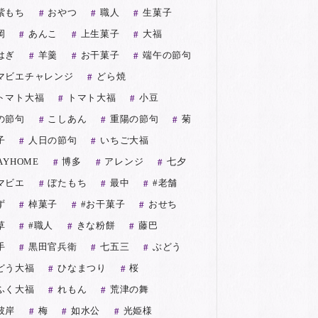
紫もち
おやつ
職人
生菓子
岡
あんこ
上生菓子
大福
はぎ
羊羹
お干菓子
端午の節句
マビエチャレンジ
どら焼
トマト大福
トマト大福
小豆
の節句
こしあん
重陽の節句
菊
子
人日の節句
いちご大福
AYHOME
博多
アレンジ
七夕
マビエ
ぼたもち
最中
#老舗
ず
棹菓子
#お干菓子
おせち
草
#職人
きな粉餅
藤巴
手
黒田官兵衛
七五三
ぶどう
どう大福
ひなまつり
桜
ふく大福
れもん
荒津の舞
彼岸
梅
如水公
光姫様