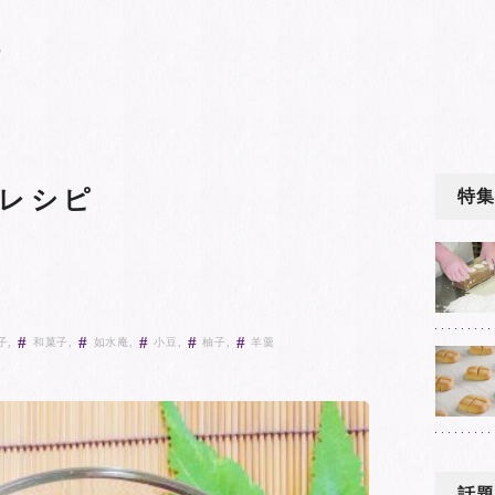
ピ
ジレシピ
特集
子
和菓子
如水庵
小豆
柚子
羊羹
話題