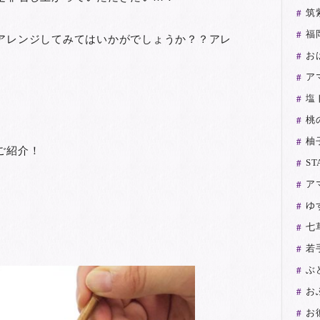
筑
福
アレンジしてみてはいかがでしょうか？？アレ
お
。
ア
塩
桃
柚
ご紹介！
ST
ア
ゆ
七
若
ぶ
お
お