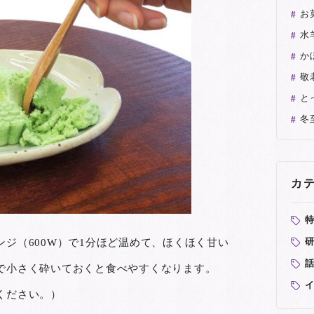
お
水
か
敬
と
冬
カ
研
ジ（600W）で1分ほど温めて、ほくほく甘い
で小さく砕いておくと食べやすくなります。
ください。）