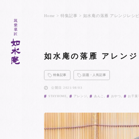
Home
特集記事
如水庵の落雁 アレンジレシ
如水庵の落雁 アレン
特集記事
話題・人気記事
公開日 2021/08/03
STAYHOME
アレンジ
あんこ
おやつ
お干菓