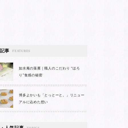
記事
FEATURES
如水庵の落雁｜職人のこだわり “ほろ
り”食感の秘密
博多よかいも「とっとーと。」リニュー
アルに込めた想い
・人気記事
TOPICS