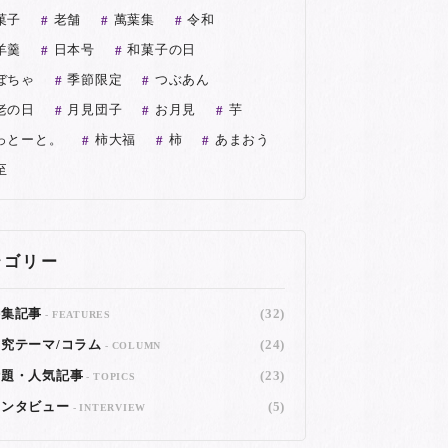
菓子
老舗
萬葉集
令和
羊羹
日本号
和菓子の日
ぼちゃ
季節限定
つぶあん
老の日
月見団子
お月見
芋
っとーと。
柿大福
柿
あまおう
至
テゴリー
特集記事
(32)
FEATURES
究テーマ/コラム
(24)
COLUMN
話題・人気記事
(23)
TOPICS
インタビュー
(5)
INTERVIEW