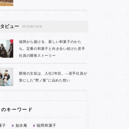
タビュー
INTERVIEW
福岡から届ける、新しい和菓子のかた
ち。定番の和菓子と向き合い続けた若手
社員の開発ストーリー
開発の主役は、入社2年目。―若手社員が
形にした“野ノ菓”に込めた想い
目のキーワード
菓子
如水庵
福岡和菓子