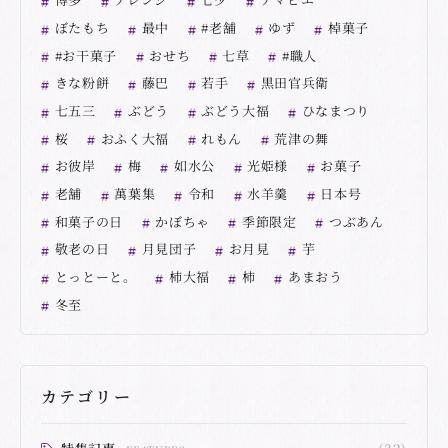
ぼたもち
最中
#老舗
ゆず
棹菓子
#お干菓子
おせち
七草
#職人
きな粉餅
藤巴
若手
黒田官兵衛
七五三
ぶどう
ぶどう大福
ひなまつり
桜
おふく大福
れもん
荒津の舞
お彼岸
梅
如水公
光姫様
お菓子
老舗
萬葉集
令和
水羊羹
日本号
和菓子の日
かぼちゃ
季節限定
つぶあん
敬老の日
月見団子
お月見
芋
とっとーと。
柿大福
柿
あまおう
冬至
カテゴリー