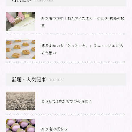
如水庵の落雁｜職人のこだわり “ほろり”食感の秘
密
博多よかいも「とっとーと。」リニューアルに込
めた想い
話題・人気記事
TOPICS
どうして3時がおやつの時間？
如水庵の桜もち