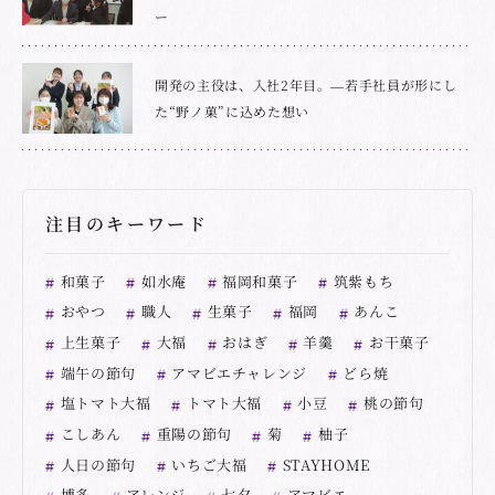
ー
開発の主役は、入社2年目。―若手社員が形にし
た“野ノ菓”に込めた想い
注目のキーワード
和菓子
如水庵
福岡和菓子
筑紫もち
おやつ
職人
生菓子
福岡
あんこ
上生菓子
大福
おはぎ
羊羹
お干菓子
端午の節句
アマビエチャレンジ
どら焼
塩トマト大福
トマト大福
小豆
桃の節句
こしあん
重陽の節句
菊
柚子
人日の節句
いちご大福
STAYHOME
博多
アレンジ
七夕
アマビエ