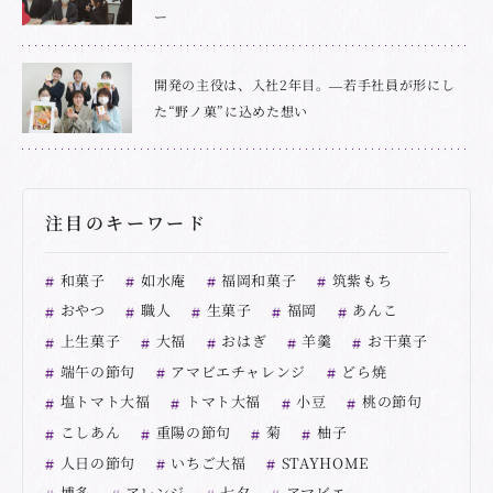
ー
開発の主役は、入社2年目。―若手社員が形にし
た“野ノ菓”に込めた想い
注目のキーワード
和菓子
如水庵
福岡和菓子
筑紫もち
おやつ
職人
生菓子
福岡
あんこ
上生菓子
大福
おはぎ
羊羹
お干菓子
端午の節句
アマビエチャレンジ
どら焼
塩トマト大福
トマト大福
小豆
桃の節句
こしあん
重陽の節句
菊
柚子
人日の節句
いちご大福
STAYHOME
博多
アレンジ
七夕
アマビエ