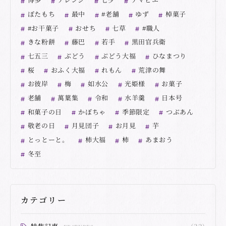
ぼたもち
最中
#老舗
ゆず
棹菓子
#お干菓子
おせち
七草
#職人
きな粉餅
藤巴
若手
黒田官兵衛
七五三
ぶどう
ぶどう大福
ひなまつり
桜
おふく大福
れもん
荒津の舞
お彼岸
梅
如水公
光姫様
お菓子
老舗
萬葉集
令和
水羊羹
日本号
和菓子の日
かぼちゃ
季節限定
つぶあん
敬老の日
月見団子
お月見
芋
とっとーと。
柿大福
柿
あまおう
冬至
カテゴリー