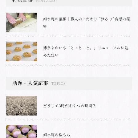
如水庵の落雁｜職人のこだわり “ほろり”食感の秘
密
博多よかいも「とっとーと。」リニューアルに込
めた想い
話題・人気記事
TOPICS
どうして3時がおやつの時間？
如水庵の桜もち