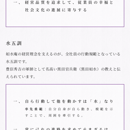
一、
経営品質を追求して、従業員の幸福と
社会文化の進展に寄与する
水五訓
如水庵の経営理念を支えるのが、全社員の行動規範となっている
水五訓です。
豊臣秀吉の軍師として名高い黒田官兵衛（黒田如水）の教えと伝
えられています。
一、
自ら行動して他を動かすは「水」なり
率先垂範
：自分自身が自ら動き、模範を示
すことで、周囲を牽引する。
一、
常に己れの進路を求めて止まざるは