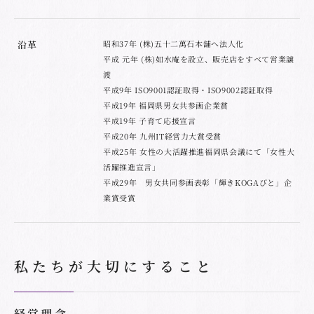
沿革
昭和37年 (株)五十二萬石本舗へ法人化
平成 元年 (株)如水庵を設立、販売店をすべて営業譲
渡
平成9年 ISO9001認証取得・ISO9002認証取得
平成19年 福岡県男女共参画企業賞
平成19年 子育て応援宣言
平成20年 九州IT経営力大賞受賞
平成25年 女性の大活躍推進福岡県会議にて「女性大
活躍推進宣言」
平成29年 男女共同参画表彰「輝きKOGAびと」企
業賞受賞
私たちが大切にすること
経営理念