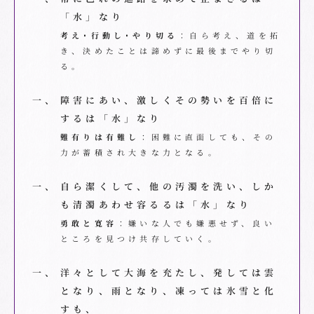
「水」なり
考え･行動し･やり切る
：自ら考え、道を拓
き、決めたことは諦めずに最後までやり切
る。
一、
障害にあい、激しくその勢いを百倍に
するは「水」なり
難有りは有難し
：困難に直面しても、その
力が蓄積され大きな力となる。
一、
自ら潔くして、他の汚濁を洗い、しか
も清濁あわせ容るるは「水」なり
勇敢と寛容
：嫌いな人でも嫌悪せず、良い
ところを見つけ共存していく。
一、
洋々として大海を充たし、発しては雲
となり、雨となり、凍っては氷雪と化
すも、