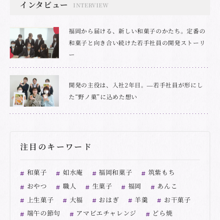
インタビュー
INTERVIEW
福岡から届ける、新しい和菓子のかたち。定番の
和菓子と向き合い続けた若手社員の開発ストーリ
ー
開発の主役は、入社2年目。―若手社員が形にし
た“野ノ菓”に込めた想い
注目のキーワード
和菓子
如水庵
福岡和菓子
筑紫もち
おやつ
職人
生菓子
福岡
あんこ
上生菓子
大福
おはぎ
羊羹
お干菓子
端午の節句
アマビエチャレンジ
どら焼