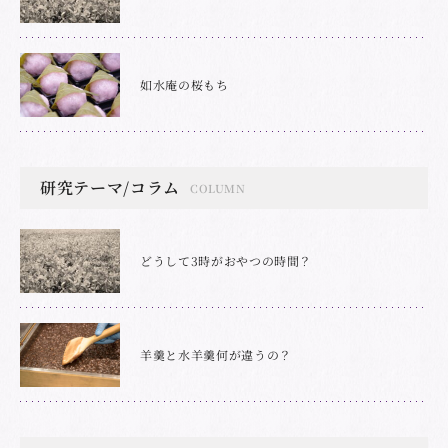
如水庵の桜もち
研究テーマ/コラム
COLUMN
どうして3時がおやつの時間？
羊羹と水羊羹何が違うの？