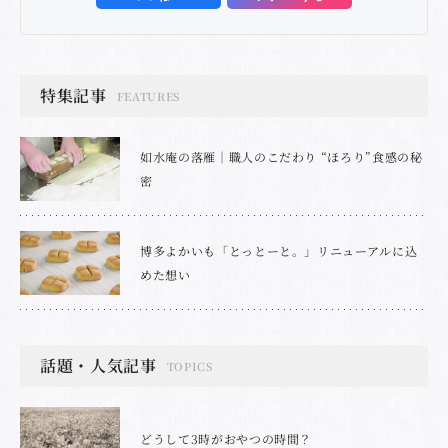
特集記事
FEATURES
如水庵の落雁｜職人のこだわり “ほろり”食感の秘
密
博多よかいも「とっとーと。」リニューアルに込
めた想い
話題・人気記事
TOPICS
どうして3時がおやつの時間？