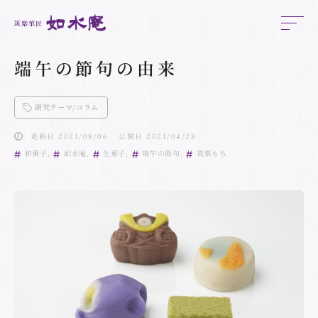
端午の節句の由来
研究テーマ/コラム
更新日 2021/08/06
公開日 2021/04/28
和菓子
如水庵
生菓子
端午の節句
筑紫もち