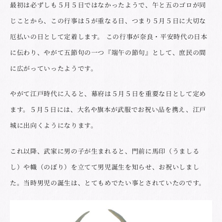
最初は必ずしも５月５日ではなかったようで、午と五のゴロが同
じことから、この行事は５が重なる日、つまり５月５日に大切な
厄払いの日として定着します。 この行事が奈良・平安時代の日本
に伝わり、やがて五節句の一つ『端午の節句』として、庶民の間
に広がっていったようです。
やがて江戸時代に入ると、幕府は５月５日を重要な日として定め
ます。５月５日には、大名や旗本が武服でお祝い品を携え、江戸
城に出向くようになります。
これ以降、武家に男の子が生まれると、門前に馬印（うましる
し）や幟（のぼり）を立てて男児誕生を知らせ、お祝いしまし
た。当時男児の誕生は、とてもめでたい事とされていたのです。