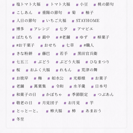
塩トマト大福
トマト大福
小豆
桃の節句
こしあん
重陽の節句
菊
柚子
人日の節句
いちご大福
STAYHOME
博多
アレンジ
七夕
アマビエ
ぼたもち
最中
#老舗
ゆず
棹菓子
#お干菓子
おせち
七草
#職人
きな粉餅
藤巴
若手
黒田官兵衛
七五三
ぶどう
ぶどう大福
ひなまつり
桜
おふく大福
れもん
荒津の舞
お彼岸
梅
如水公
光姫様
お菓子
老舗
萬葉集
令和
水羊羹
日本号
和菓子の日
かぼちゃ
季節限定
つぶあん
敬老の日
月見団子
お月見
芋
とっとーと。
柿大福
柿
あまおう
冬至