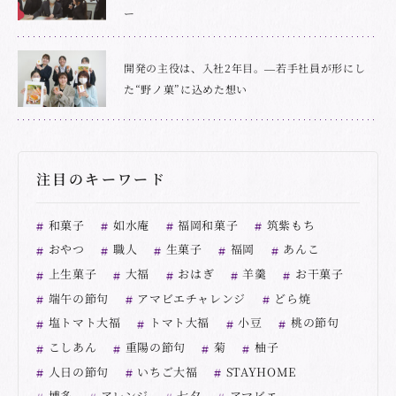
ー
開発の主役は、入社2年目。―若手社員が形にし
た“野ノ菓”に込めた想い
注目のキーワード
和菓子
如水庵
福岡和菓子
筑紫もち
おやつ
職人
生菓子
福岡
あんこ
上生菓子
大福
おはぎ
羊羹
お干菓子
端午の節句
アマビエチャレンジ
どら焼
塩トマト大福
トマト大福
小豆
桃の節句
こしあん
重陽の節句
菊
柚子
人日の節句
いちご大福
STAYHOME
博多
アレンジ
七夕
アマビエ