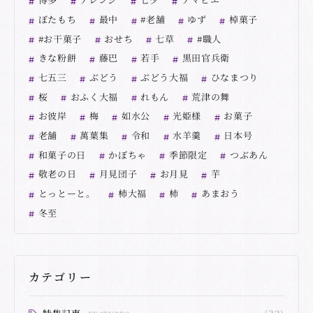
ぼたもち
最中
#老舗
ゆず
棹菓子
#お干菓子
おせち
七草
#職人
きな粉餅
藤巴
若手
黒田官兵衛
七五三
ぶどう
ぶどう大福
ひなまつり
桜
おふく大福
れもん
荒津の舞
お彼岸
梅
如水公
光姫様
お菓子
老舗
萬葉集
令和
水羊羹
日本号
和菓子の日
かぼちゃ
季節限定
つぶあん
敬老の日
月見団子
お月見
芋
とっとーと。
柿大福
柿
あまおう
冬至
カテゴリー