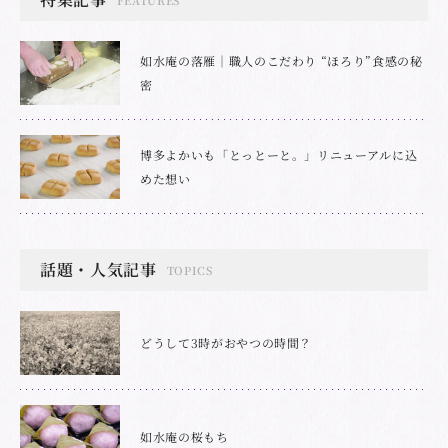
如水庵の落雁｜職人のこだわり “ほろり”食感の秘
密
博多よかいも「とっとーと。」リニューアルに込
めた想い
話題・人気記事
TOPICS
どうして3時がおやつの時間？
如水庵の桜もち