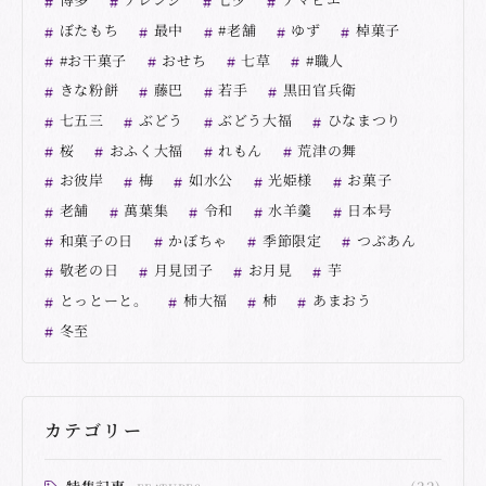
ぼたもち
最中
#老舗
ゆず
棹菓子
#お干菓子
おせち
七草
#職人
きな粉餅
藤巴
若手
黒田官兵衛
七五三
ぶどう
ぶどう大福
ひなまつり
桜
おふく大福
れもん
荒津の舞
お彼岸
梅
如水公
光姫様
お菓子
老舗
萬葉集
令和
水羊羹
日本号
和菓子の日
かぼちゃ
季節限定
つぶあん
敬老の日
月見団子
お月見
芋
とっとーと。
柿大福
柿
あまおう
冬至
カテゴリー