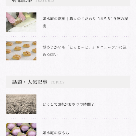
如水庵の落雁｜職人のこだわり “ほろり”食感の秘
密
博多よかいも「とっとーと。」リニューアルに込
めた想い
話題・人気記事
TOPICS
どうして3時がおやつの時間？
如水庵の桜もち