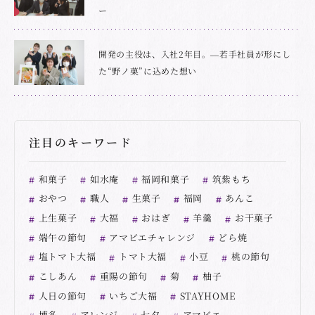
ー
開発の主役は、入社2年目。―若手社員が形にし
た“野ノ菓”に込めた想い
注目のキーワード
和菓子
如水庵
福岡和菓子
筑紫もち
おやつ
職人
生菓子
福岡
あんこ
上生菓子
大福
おはぎ
羊羹
お干菓子
端午の節句
アマビエチャレンジ
どら焼
塩トマト大福
トマト大福
小豆
桃の節句
こしあん
重陽の節句
菊
柚子
人日の節句
いちご大福
STAYHOME
博多
アレンジ
七夕
アマビエ