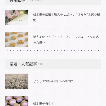
如水庵の落雁｜職人のこだわり “ほろり”食感の秘
密
博多よかいも「とっとーと。」リニューアルに込
めた想い
話題・人気記事
TOPICS
どうして3時がおやつの時間？
如水庵の桜もち