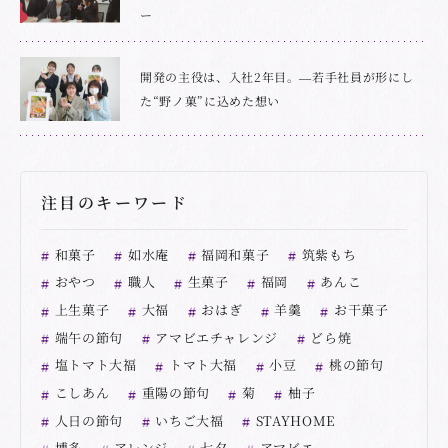
ー
開発の主役は、入社2年目。―若手社員が形にし
た“野ノ菓”に込めた想い
注目のキーワード
和菓子
如水庵
福岡和菓子
筑紫もち
おやつ
職人
生菓子
福岡
あんこ
上生菓子
大福
おはぎ
羊羹
お干菓子
端午の節句
アマビエチャレンジ
どら焼
塩トマト大福
トマト大福
小豆
桃の節句
こしあん
重陽の節句
菊
柚子
人日の節句
いちご大福
STAYHOME
博多
アレンジ
七夕
アマビエ