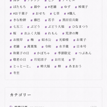
ぼたもち
最中
#老舗
ゆず
棹菓子
#お干菓子
おせち
七草
#職人
きな粉餅
藤巴
若手
黒田官兵衛
七五三
ぶどう
ぶどう大福
ひなまつり
桜
おふく大福
れもん
荒津の舞
お彼岸
梅
如水公
光姫様
お菓子
老舗
萬葉集
令和
水羊羹
日本号
和菓子の日
かぼちゃ
季節限定
つぶあん
敬老の日
月見団子
お月見
芋
とっとーと。
柿大福
柿
あまおう
冬至
カテゴリー