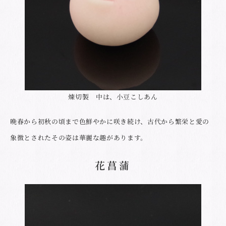
煉切製 中は、小豆こしあん
晩春から初秋の頃まで色鮮やかに咲き続け、古代から繁栄と愛の
象徴とされたその姿は華麗な趣があります。
花菖蒲