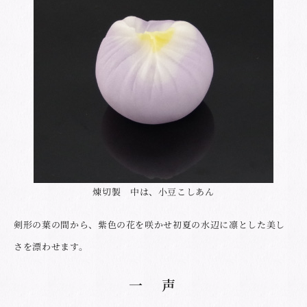
煉切製 中は、小豆こしあん
剣形の葉の間から、紫色の花を咲かせ初夏の水辺に凛とした美し
さを漂わせます。
一 声