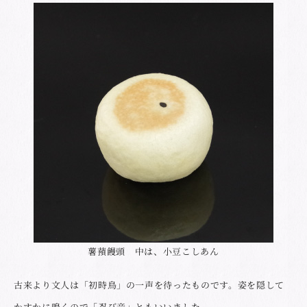
薯蕷饅頭 中は、小豆こしあん
古来より文人は「初時鳥」の一声を待ったものです。姿を隠して
かすかに鳴くので「忍び音」ともいいました。