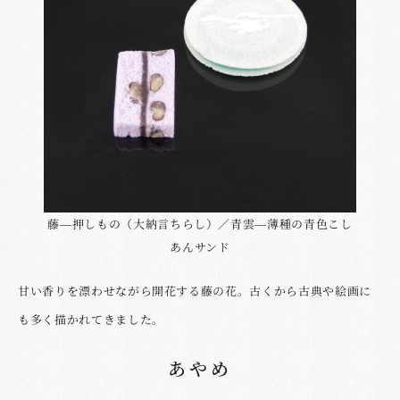
藤―押しもの（大納言ちらし）／青雲―薄種の青色こし
あんサンド
甘い香りを漂わせながら開花する藤の花。古くから古典や絵画に
も多く描かれてきました。
あやめ