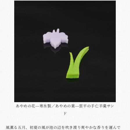
あやめの花―寒氷製／あやめの葉―雲平の手亡羊羹サン
ド
風薫る五月、初夏の風が池の辺を吹き渡り爽やかな香りを運んで