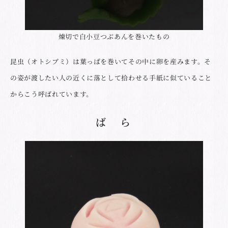
煉切で白小豆つぶあんを巻いたもの
昆虫（オトシブミ）は葉っぱを巻いてその中に卵を産みます。そ
の姿が渡したい人の近くに落として拾わせる手紙に似ていること
からこう呼ばれています。
ば ら