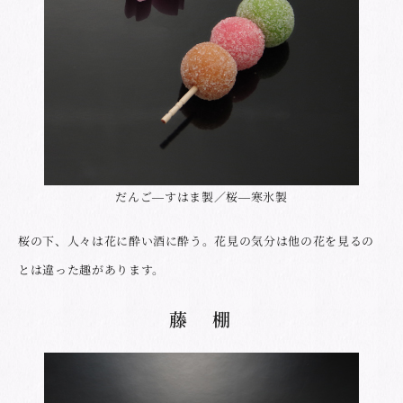
だんご―すはま製／桜―寒氷製
桜の下、人々は花に酔い酒に酔う。花見の気分は他の花を見るの
とは違った趣があります。
藤 棚