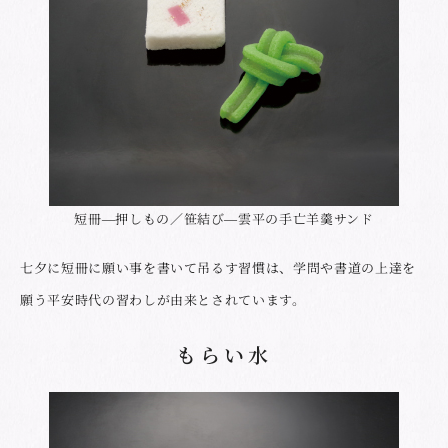
短冊―押しもの／笹結び―雲平の手亡羊羹サンド
七夕に短冊に願い事を書いて吊るす習慣は、学問や書道の上達を
願う平安時代の習わしが由来とされています。
もらい水