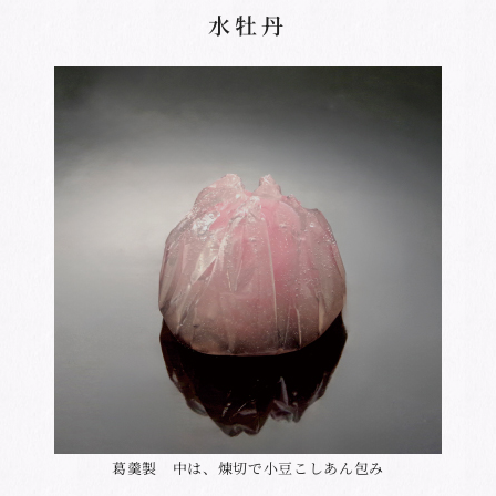
水牡丹
葛羹製 中は、煉切で小豆こしあん包み