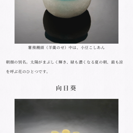
薯蕷饅頭（羊羹のせ）中は、小豆こしあん
朝顔の別名。太陽がまぶしく輝き、緑も濃くなる夏の朝、最も涼
を呼ぶ花のひとつです。
向日葵