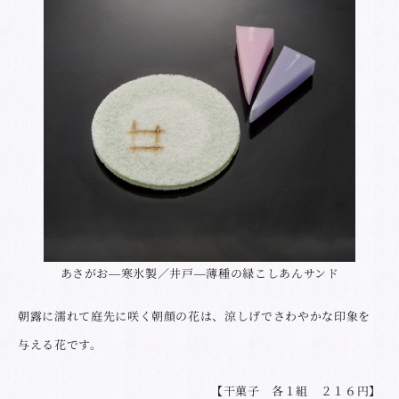
あさがお―寒氷製／井戸―薄種の緑こしあんサンド
朝露に濡れて庭先に咲く朝顔の花は、涼しげでさわやかな印象を
与える花です。
【干菓子 各１組 ２１６円】