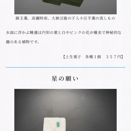
錦玉羹、高麗時雨、大納言鹿の子入小豆羊羹の流しもの
水面に浮かぶ睡蓮は円形の葉と白やピンクの花が優美で神秘的な
趣のある植物です。
【上生菓子 各種１個 ３５７円】
星の願い