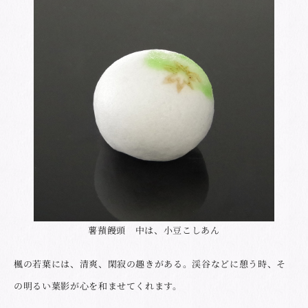
薯蕷饅頭 中は、小豆こしあん
楓の若葉には、清爽、閑寂の趣きがある。渓谷などに憩う時、そ
の明るい葉影が心を和ませてくれます。