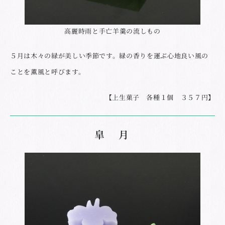
高麗時雨と手亡羊羹の流しもの
５月は木々の緑が美しい季節です。緑の香りを運ぶ心地良い風の
ことを薫風と呼びます。
【上生菓子 各種１個 ３５７円】
皐 月