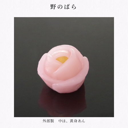
野のばら
外郎製 中は、黄身あん