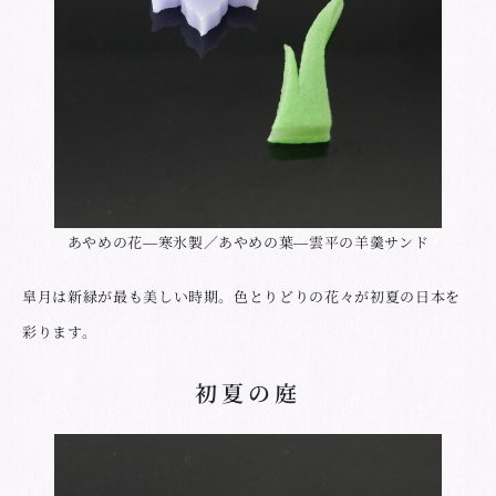
あやめの花―寒氷製／あやめの葉―雲平の羊羹サンド
皐月は新緑が最も美しい時期。色とりどりの花々が初夏の日本を
彩ります。
初夏の庭