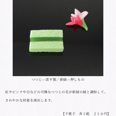
つつじ―雲平製／新緑―押しもの
紅やピンクや白などの可憐なつつじの花が新緑の緑と調和して、
さわやかな初夏を演出します。
【干菓子 各１組 ２１６円】