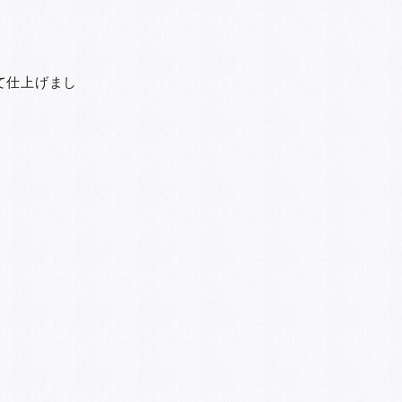
。
て仕上げまし