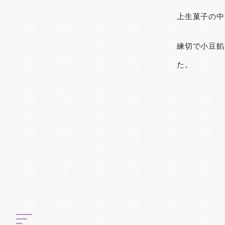
上生菓子の中
練切で小豆餡
た。