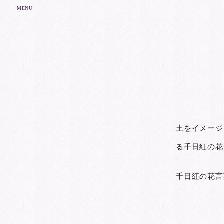
MENU
土をイメージ
る千日紅の花
千日紅の花言