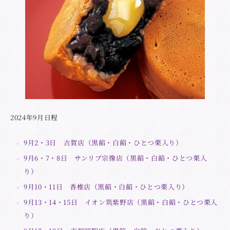
2024年9月日程
9月2・3日 古賀店（黒餡・白餡・ひとつ栗入り）
9月6・7・8日 サンリブ宗像店（黒餡・白餡・ひとつ栗入
り）
9月10・11日 香椎店（黒餡・白餡・ひとつ栗入り）
9月13・14・15日 イオン筑紫野店（黒餡・白餡・ひとつ栗入
り）