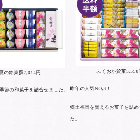
ふくおか賛菓5,550
夏の銘菓撰7,014円
昨年の人気NO,3！
季節の和菓子を詰合せました。
郷土福岡を賛えるお菓子を詰め
た。