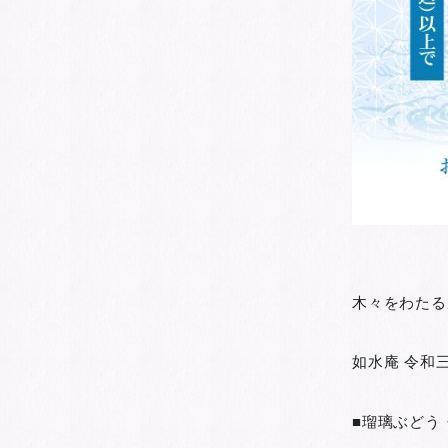
木々をわたる
如水庵 令和
■瑠璃ぶどう