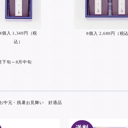
4個入 1,340円（税
8個入 2,680円（税
込）
月下旬～8月中旬
度 お中元・残暑お見舞い 好適品