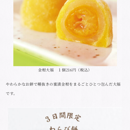
金柑大福 １個216円（税込）
やわらかなお餅で種抜きの蜜漬金柑をまるごとひとつ包んだ大福
です。