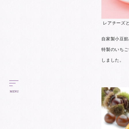
レアチーズどら
自家製小豆餡
特製のいちご
しました。
MENU