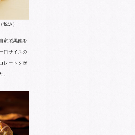
円（税込）
自家製黒餡を
一口サイズの
コレートを塗
た。