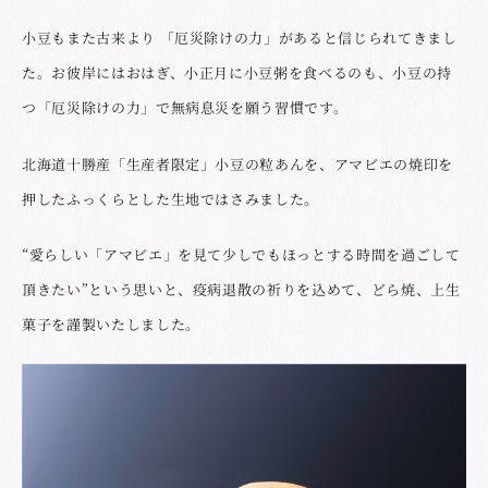
小豆もまた古来より 「厄災除けの力」があると信じられてきまし
た。お彼岸にはおはぎ、小正月に小豆粥を食べるのも、小豆の持
つ「厄災除けの力」で無病息災を願う習慣です。
北海道十勝産「生産者限定」小豆の粒あんを、アマビエの焼印を
押したふっくらとした生地ではさみました。
“愛らしい「アマビエ」を見て少しでもほっとする時間を過ごして
頂きたい”という思いと、疫病退散の祈りを込めて、どら焼、上生
菓子を謹製いたしました。