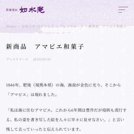
Home
お知らせ/日々のこと
プレスリリース
新商品 アマビエ和菓子
新商品 アマビエ和菓子
プレスリリース
2020/05/07
1846年、肥後（現熊本県）の海。海面が金色に光り、そこから
「アマビエ」は現れました。
「私は海に住むアマビエ。これから6年間は豊作だが疫病も流行す
る。私の姿を書き写した絵を人々に早々に見せなさい。」と言い
残して去っていったと伝えられています。