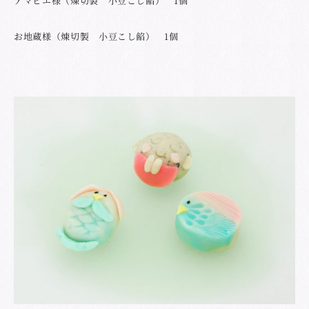
アマビエ様（煉切製 小豆こし餡） 1個
お地蔵様（煉切製 小豆こし餡） 1個