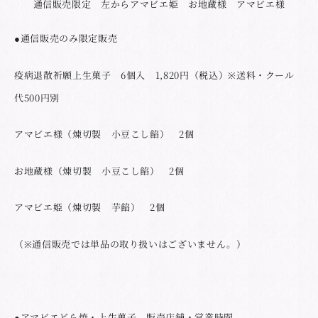
通信販売限定 左からアマビエ姫 お地蔵様 アマビエ様
●通信販売のみ限定販売
疫病退散祈願上生菓子 6個入 1,820円（税込）※送料・クール
代500円別
アマビエ様（煉切製 小豆こし餡） 2個
お地蔵様（煉切製 小豆こし餡） 2個
アマビエ姫（煉切製 芋餡） 2個
（※通信販売では単品の取り扱いはございません。）
●アマビエどら焼・上生菓子 販売店舗・営業時間