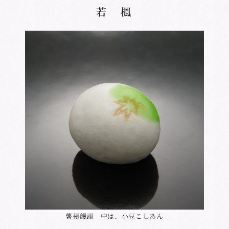
若 楓
薯蕷饅頭 中は、小豆こしあん