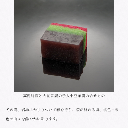
高麗時雨と大納言鹿の子入小豆羊羹の合せもの
冬の間、岩場にかじりついて春を待ち、桜が終わる頃、桃色・朱
色で山々を鮮やかに彩ります。