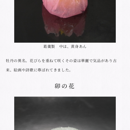
葛羹製 中は、黄身あん
牡丹の異名。花びらを重ねて咲くその姿は華麗で気品があり古
来、絵画や詩歌に尊ばれてきました。
卯の花