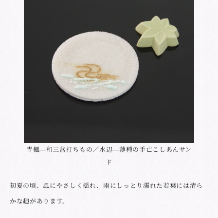
青楓―和三盆打ちもの／水辺―薄種の手亡こしあんサン
ド
初夏の頃、風にやさしく揺れ、雨にしっとり濡れた若葉には清ら
かな趣があります。