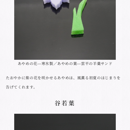
あやめの花―寒氷製／あやめの葉―雲平の羊羹サンド
たおやかに紫の花を咲かせるあやめは、風薫る初夏のはじまりを
告げてくれます。
谷若葉