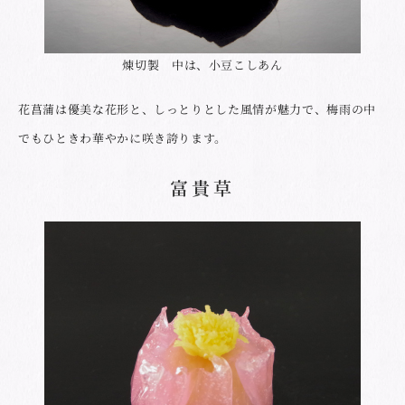
煉切製 中は、小豆こしあん
花菖蒲は優美な花形と、しっとりとした風情が魅力で、梅雨の中
でもひときわ華やかに咲き誇ります。
富貴草