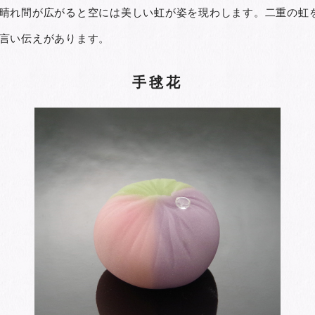
晴れ間が広がると空には美しい虹が姿を現わします。二重の虹
言い伝えがあります。
手毬花