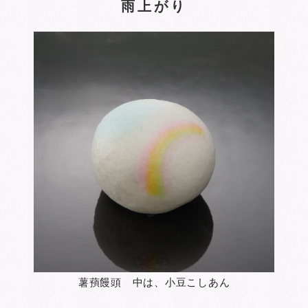
雨上がり
薯蕷饅頭 中は、小豆こしあん