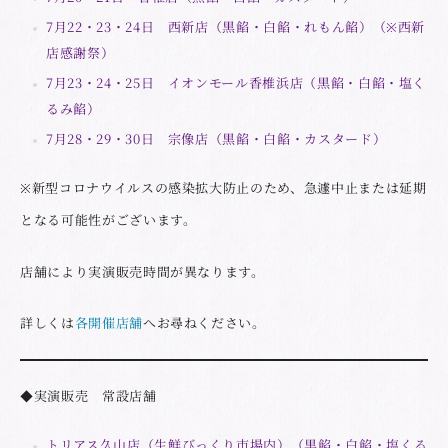
7月22・23・24日 西新店（黒餡・白餡・れもん餡）（※西新
店感謝祭）
7月23・24・25日 イオンモール香椎浜店（黒餡・白餡・塩く
るみ餡）
7月28・29・30日 宗像店（黒餡・白餡・カスタード）
※新型コロナウイルスの感染拡大防止のため、急遽中止または延期
となる可能性がございます。
店舗により実演販売時間が異なります。
詳しくは
各開催店舗
へお尋ねください。
◆実演販売 常設店舗
トリアス久山店（生鮮びっくり市場内）（黒餡・白餡・塩くる