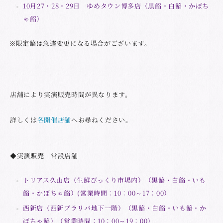
10月27・28・29日 ゆめタウン博多店（黒餡・白餡・かぼち
ゃ餡）
※限定餡は急遽変更になる場合がございます。
店舗により実演販売時間が異なります。
詳しくは
各開催店舗
へお尋ねください。
◆実演販売 常設店舗
トリアス久山店（生鮮びっくり市場内）（黒餡・白餡・いも
餡・かぼちゃ餡）(営業時間：10：00～17：00）
西新店（西新プラリバ地下一階）（黒餡・白餡・いも餡・か
ぼちゃ餡）（営業時間：10：00～19：00）