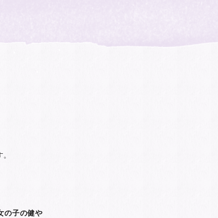
す。
女の子の健や