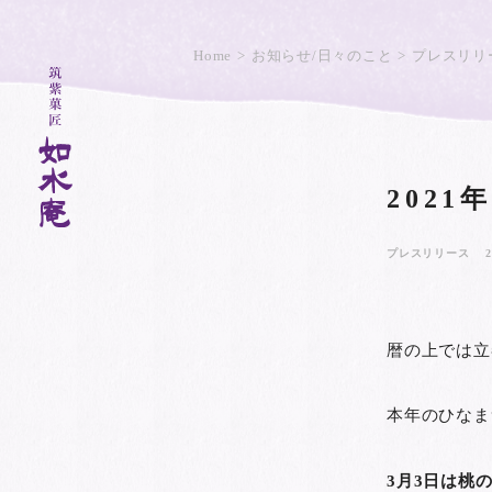
Home
お知らせ/日々のこと
プレスリリ
202
プレスリリース
2
暦の上では立
本年のひなま
3月3日は桃