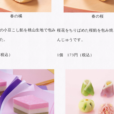
春の橘
春の桜
の小豆こし餡を桃山生地で包み
桜花をちりばめた桜餡を包み焼
た。
んじゅうです。
（税込）
1個 173円（税込）