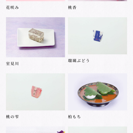
花咲み
桃香
瑠璃ぶどう
室見川
桃の雫
柏もち