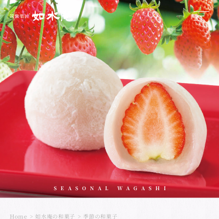
SEASONAL WAGASHI
Home
如水庵の和菓子
季節の和菓子