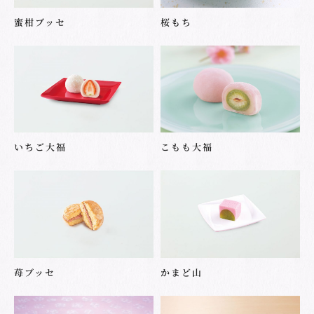
蜜柑ブッセ
桜もち
いちご大福
こもも大福
苺ブッセ
かまど山