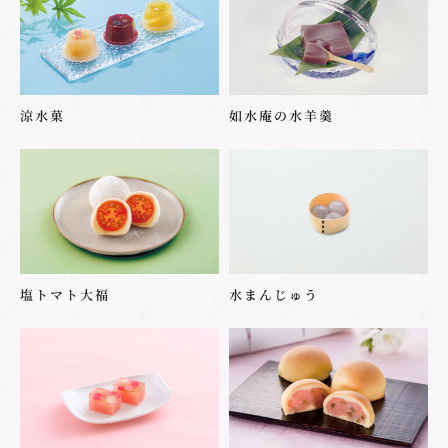
涼水菓
如水庵の水羊羹
塩トマト大福
水まんじゅう