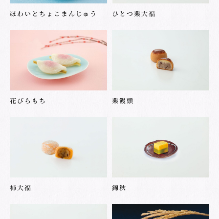
ほわいとちょこまんじゅう
ひとつ栗大福
花びらもち
栗饅頭
柿大福
錦秋