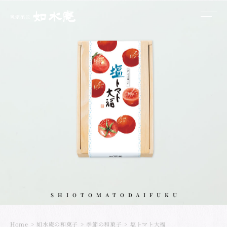
>
SHIOTOMATODAIFUKU
Home
如水庵の和菓子
季節の和菓子
塩トマト大福