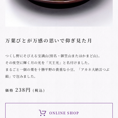
万葉びとが万感の思いで仰ぎ見た月
つくし野にそびえる宝満山(別名・御笠山またはかまど山)。
その夜空に輝く月の光を「天王光」と名付けました。
まるごと一個の栗を十勝平野の貴重な小豆、「アカネ大納言つぶ
餡」で包みました。
238円
価格
(税込)
ONLINE SHOP