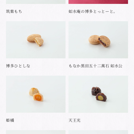
筑紫もち
如水庵の博多とっとーと。
博多ひとしな
もなか黒田五十二萬石 如水公
姫橘
天王光