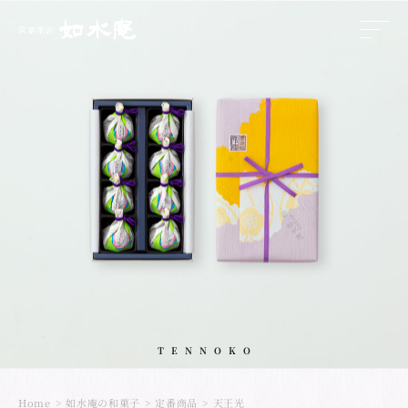
>
TENNOKO
Home
如水庵の和菓子
定番商品
天王光