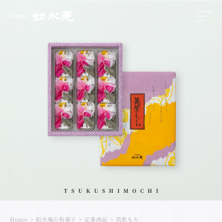
>
TSUKUSHIMOCHI
Home
如水庵の和菓子
定番商品
筑紫もち