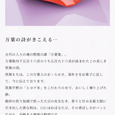
万葉の詩がきこえる…
古代の人々の魂の燃焼の譜「万葉集」。
万葉集四千五百十六首のうち五百九十六首が詠まれたこの美しき
筑紫の国。
筑紫もちは、この万葉人のおゝらかさ、素朴さをお菓子に託し
て、今に伝えております。
筑紫平野の「ヒヨク米」をこだわりの水で、おいしく煉り上げた
餅。
絶妙の煎り加減で煎った大豆の皮をむき、香りと甘みを最大限に
引き出した黄な粉は、口にほおばるたび、その香ばしさがパッと
広がり、品格ある風味は格別です。