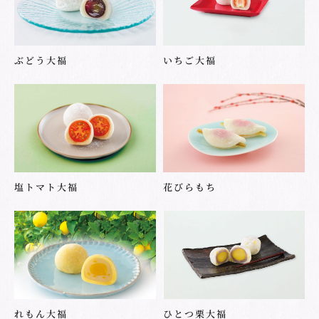
ぶどう大福
いちご大福
塩トマト大福
花びらもち
れもん大福
ひとつ栗大福