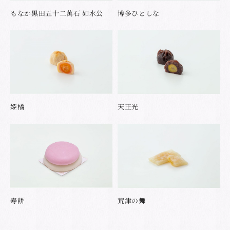
もなか黒田五十二萬石 如水公
博多ひとしな
姫橘
天王光
寿餅
荒津の舞