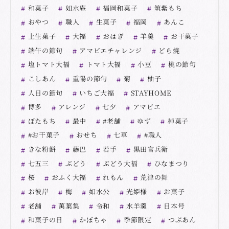
和菓子
如水庵
福岡和菓子
筑紫もち
おやつ
職人
生菓子
福岡
あんこ
上生菓子
大福
おはぎ
羊羹
お干菓子
端午の節句
アマビエチャレンジ
どら焼
塩トマト大福
トマト大福
小豆
桃の節句
こしあん
重陽の節句
菊
柚子
人日の節句
いちご大福
STAYHOME
博多
アレンジ
七夕
アマビエ
ぼたもち
最中
#老舗
ゆず
棹菓子
#お干菓子
おせち
七草
#職人
きな粉餅
藤巴
若手
黒田官兵衛
七五三
ぶどう
ぶどう大福
ひなまつり
桜
おふく大福
れもん
荒津の舞
お彼岸
梅
如水公
光姫様
お菓子
老舗
萬葉集
令和
水羊羹
日本号
和菓子の日
かぼちゃ
季節限定
つぶあん