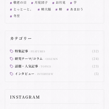
敬老の日
月見団子
お月見
芋
とっとーと。
柿大福
柿
あまおう
冬至
カテゴリー
特集記事
(32)
FEATURES
研究テーマ/コラム
(24)
COLUMN
話題・人気記事
(23)
TOPICS
インタビュー
(5)
INTERVIEW
INSTAGRAM