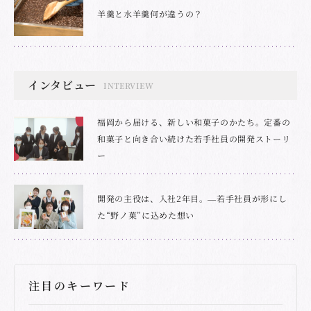
羊羹と水羊羹何が違うの？
インタビュー
INTERVIEW
福岡から届ける、新しい和菓子のかたち。定番の
和菓子と向き合い続けた若手社員の開発ストーリ
ー
開発の主役は、入社2年目。―若手社員が形にし
た“野ノ菓”に込めた想い
注目のキーワード