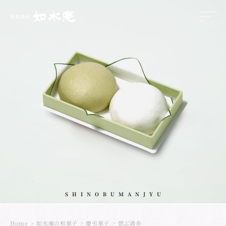
SHINOBUMANJYU
Home
如水庵の和菓子
慶弔菓子
偲ぶ満寿