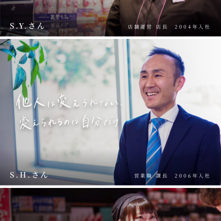
S.Y.さん
店舗運営 店長
2004年入社
S.H.さん
営業職 課長
2006年入社